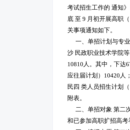
考试招生工作的
通知》
底
至
9
月初开展高职
关事项通知如下。
一、单招计划与专
沙
民政职业技术学院等
10810
人。其中，下达
6
应往届计划）
10420
人
民四
类人员招生计划（
附表。
二、单招对象
第二
和已参加高职扩招高考