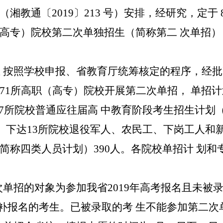
（湘教通〔
2019
〕
213
号）安排，经研究，定于
（高专）院校第二次单独招生（简称第二
次单招）
业
按照学校申报、省教育厅统筹核定的程序，经批
71
所高职（高专）院校开展第二次单招，
单招计
7
所院校普通应往届高
中教育阶段考生招生计划
；
下达
13
所院校退役军人、农民工、下岗工人和
简称四类人员计划）
390
人。各院校单招计
划和
次单招的对象为参加我省
2019
年高考报名且未被
补报名的考生。已被录取的考
生不能参加第二次