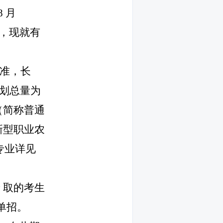
8
月
，现就有
准，长
划总量为
（简称普通
新型职业农
专业详见
录
取的考生
单招。