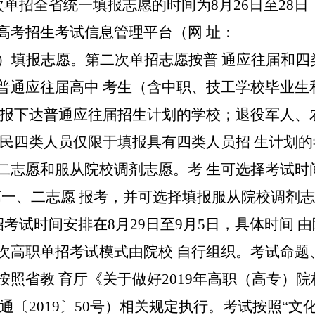
次单招全省统一填报志愿的时间为
8
月
26
日至
28
日
高考招生考试信息管理平台（网
址：
）填报志愿。第二次单招志愿按普
通应往届和四
普通应往届高中
考生（含中职、技工学校毕业生
报下达普通应往届招生计划的学校；退役军人、
农民四类人员仅限于填报具有四类人员招
生计划
二志愿和服从院校调剂志愿。考
生可选择考试时
第一、二志愿
报考，并可选择填报服从院校调剂
招考试时间安排在
8
月
29
日至
9
月
5
日，具体时间
由
次高职单招考试模式由院校
自行组织。考试命题
按照省教
育厅《关于做好
2019
年高职（高专）院
通〔
2019
〕
50
号）相关规定执行。考试按照
“
文