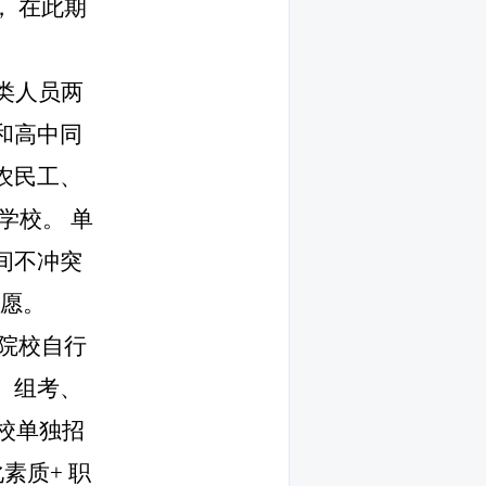
，
在此期
类人员两
和高中同
农民工、
的学校。
单
间不冲突
志愿。
院校自行
、组考、
校单独招
化素质
+
职