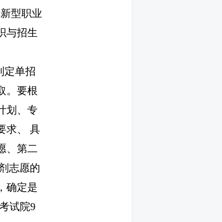
和新型职业
织与招生
制定单招
取。要根
计划、专
要求、
具
愿、第二
剂志愿的
，确定是
考试院
9