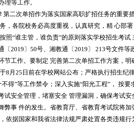
办理等工作。
律
第二次单招作为落实国家高职扩招任务的重要
任务，各院校务必高度重视，认真研究，精
心部署
按照
“
谁主管，谁负责
”
的原则落实学校招生考试
通〔
2019
〕
50
号、湘教通〔
2019
〕
213
号文件等
环节工作。要制定
完善第二次单招工作方案，明
于
8
月
25
日前在学校网站公布；严格执行招生纪
个不得
”
等工作禁令；深入实施
“
阳光工程
”
，
按要
考试安全管理，堵塞安全
管理漏洞，确保考试安
舞弊事
件的发生。省教育厅、省教育考试院将加
，依据国家和我省法律法规严肃处置各类违规行