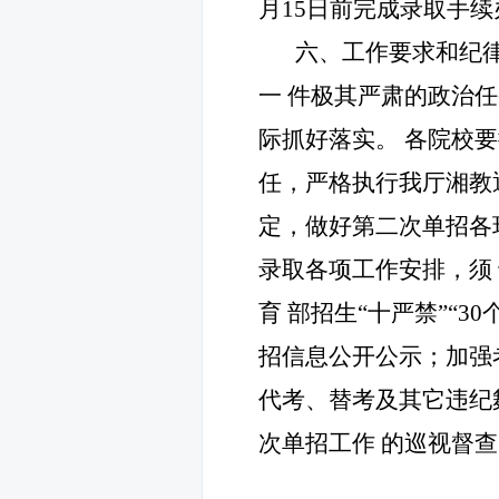
月
15
日前完成录取手续
六、工作要求和纪
一
件极其严肃的政治
际抓好落实。
各院校要
任，严格执行我厅湘教
定，做好第二次单招各
录取各项工作安排，须
育
部招生
“
十严禁
”“30
招信息公开公示；加强
代考、替考及其它违纪
次单招工作
的巡视督查